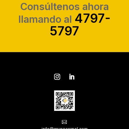
Consúltenos ahora
4797-
llamando al
5797

info@grupocornel.com