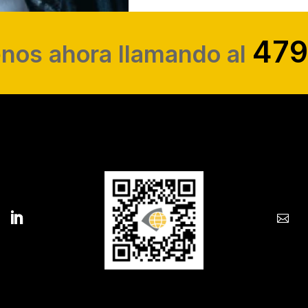
479
nos ahora llamando al
