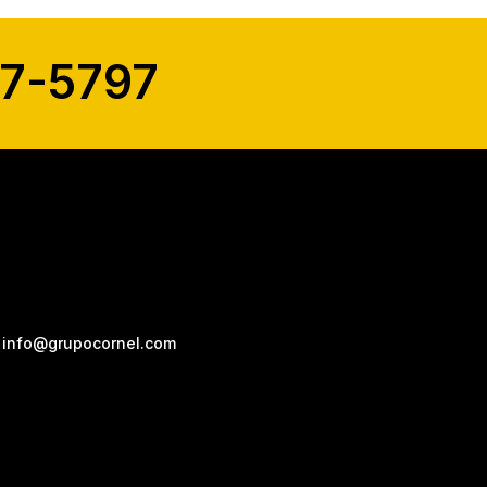
7-5797
info@grupocornel.com