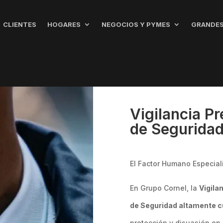
CLIENTES
HOGARES
NEGOCIOS Y PYMES
GRANDES
Vigilancia Pr
de Segurida
El Factor Humano Especial
En Grupo Cornel, la
Vigila
de Seguridad altamente c
protección y disuasión en