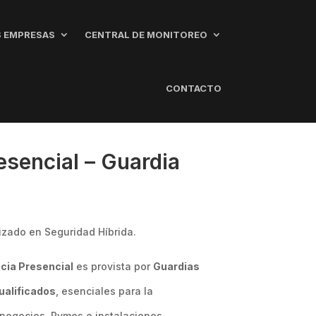
 EMPRESAS
CENTRAL DE MONITOREO
CONTACTO
esencial – Guardia
d
izado en Seguridad Híbrida.
ncia Presencial
es provista por
Guardias
ualificados
, esenciales para la
 negocios, Pymes e instalaciones